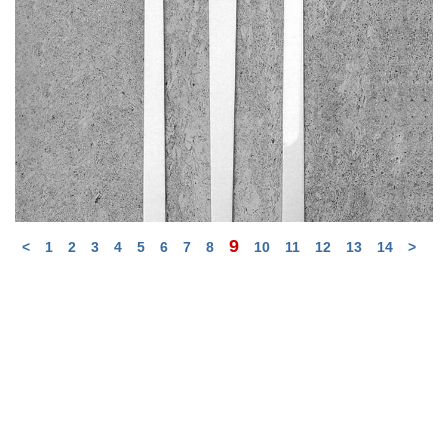
9
<
1
2
3
4
5
6
7
8
10
11
12
13
14
>