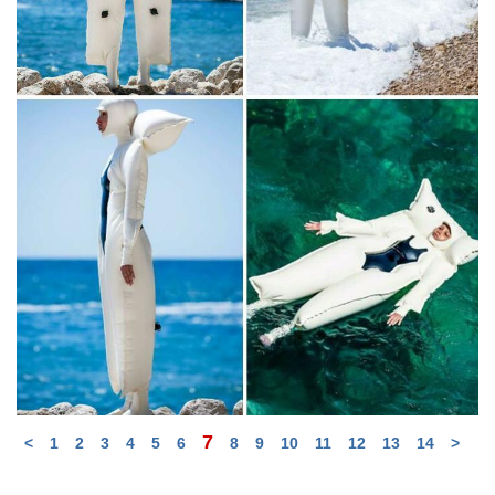
7
<
1
2
3
4
5
6
8
9
10
11
12
13
14
>