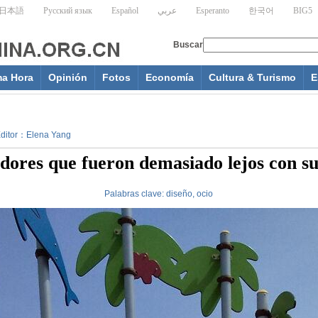
ma Hora
Opinión
Fotos
Economía
Cultura & Turismo
E
 Editor：Elena Yang
dores que fueron demasiado lejos con su
Palabras clave:
diseño,
ocio