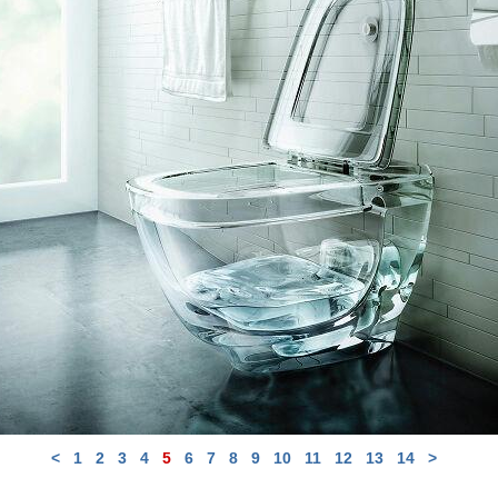
<
1
2
3
4
5
6
7
8
9
10
11
12
13
14
>