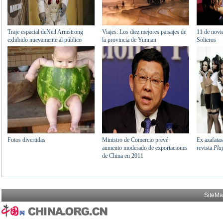
SiteM