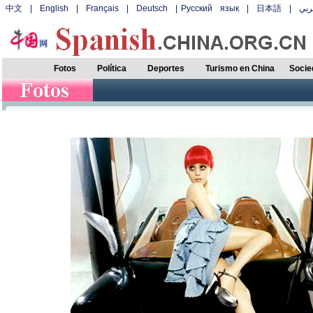
中文
|
English
|
Français
|
Deutsch
|
Русский язык
|
日本語
|
بي
Fotos
Política
Deportes
Turismo en China
Socie