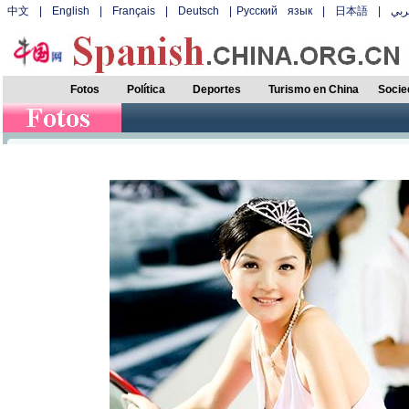
中文
|
English
|
Français
|
Deutsch
|
Русский язык
|
日本語
|
بي
Fotos
Política
Deportes
Turismo en China
Socie