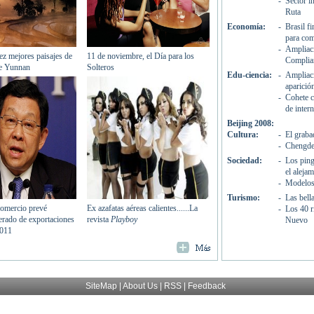
SiteMap
|
About Us
| RSS |
Feedback