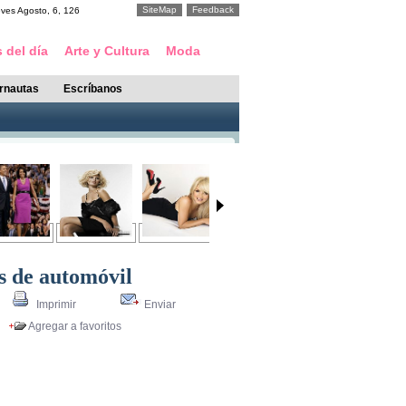
SiteMap
Feedback
eves
Agosto
,
6
,
126
 del día
Arte y Cultura
Moda
ernautas
Escríbanos
s de automóvil
Imprimir
Enviar
Agregar a favoritos