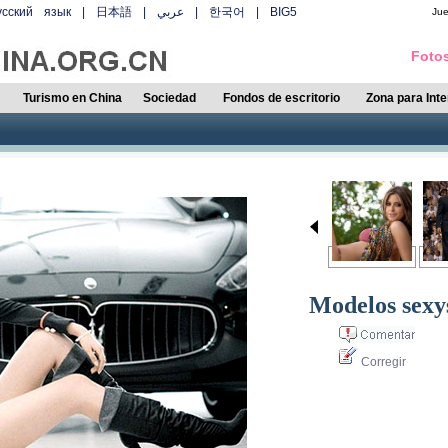
усский язык
|
日本語
|
عربي
|
한국어
|
BIG5
Ju
Fotos
Turismo en China
Sociedad
Fondos de escritorio
Zona para Int
Modelos sexy
Corregir