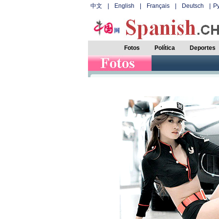
中文
|
English
|
Français
|
Deutsch
|
Р
Fotos
Política
Deportes