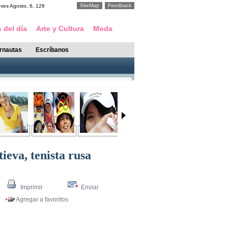
SiteMap
Feedback
eves
Agosto
,
6
,
126
 del día
Arte y Cultura
Moda
ernautas
Escríbanos
eva, tenista rusa
Imprimir
Enviar
Agregar a favoritos