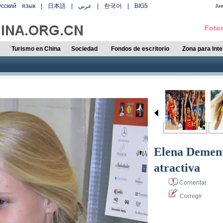
усский язык
|
日本語
|
عربي
|
한국어
|
BIG5
Ju
Fotos
Turismo en China
Sociedad
Fondos de escritorio
Zona para Int
Elena Dementi
atractiva
Corregir