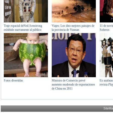
SiteM