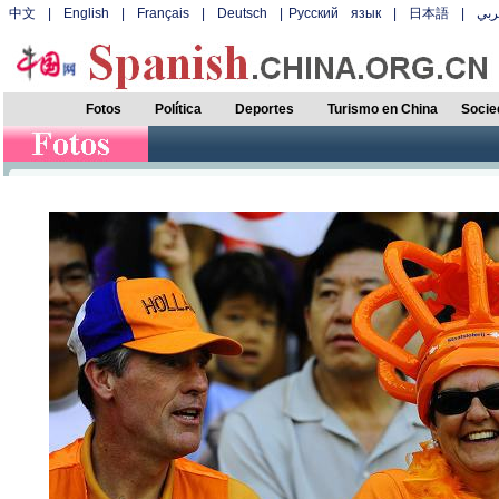
中文
|
English
|
Français
|
Deutsch
|
Русский язык
|
日本語
|
بي
Fotos
Política
Deportes
Turismo en China
Socie