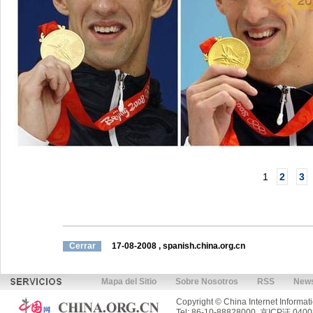
1
2
3
Cerrar
17-08-2008
,
spanish.china.org.cn