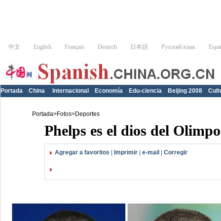
Portada
China
Internacional
Economía
Edu-ciencia
Beijing 2008
Cult
Portada
>
Fotos
>
Deportes
Phelps es el dios del Olimpo
Agregar a favoritos
|
Imprimir
|
e-mail
|
Corregir