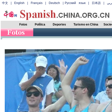
中文
|
English
|
Français
|
Deutsch
|
Русский язык
|
日本語
|
بي
Fotos
Política
Deportes
Turismo en China
Socie