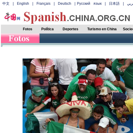
中文
|
English
|
Français
|
Deutsch
|
Русский язык
|
日本語
|
بي
Fotos
Política
Deportes
Turismo en China
Socie