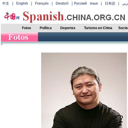
中文
|
English
|
Français
|
Deutsch
|
Русский язык
|
日本語
|
بي
Fotos
Política
Deportes
Turismo en China
Socie