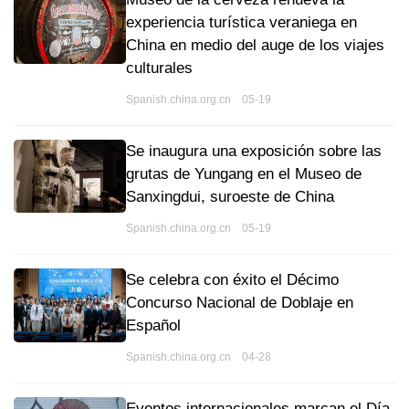
experiencia turística veraniega en
China en medio del auge de los viajes
culturales
Spanish.china.org.cn 05-19
Se inaugura una exposición sobre las
grutas de Yungang en el Museo de
Sanxingdui, suroeste de China
Spanish.china.org.cn 05-19
Se celebra con éxito el Décimo
Concurso Nacional de Doblaje en
Español
Spanish.china.org.cn 04-28
Eventos internacionales marcan el Día