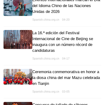
del Idioma Chino de las Naciones
Unidas de 2026
Spanish.china.org.cn 04-20
La 16.ª edición del Festival
Internacional de Cine de Beijing se
inaugura con un número récord de
candidaturas
Spanish.china.org.cn 04-17
Ceremonia conmemorativa en honor a
la diosa china del mar Mazu celebrada
en Tianjin
Spanish.china.org.cn 03-05
Concurso de tallado de rábanos