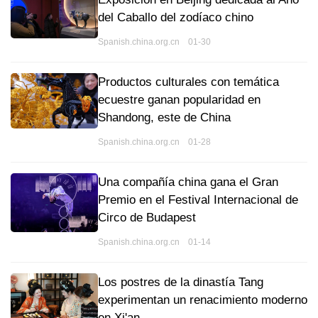
del Caballo del zodíaco chino
Spanish.china.org.cn 01-30
Productos culturales con temática
ecuestre ganan popularidad en
Shandong, este de China
Spanish.china.org.cn 01-28
Una compañía china gana el Gran
Premio en el Festival Internacional de
Circo de Budapest
Spanish.china.org.cn 01-14
Los postres de la dinastía Tang
experimentan un renacimiento moderno
en Xi'an