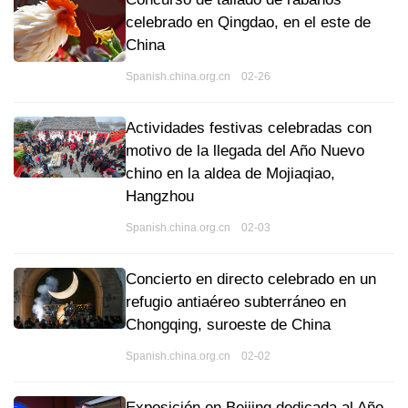
celebrado en Qingdao, en el este de
China
Spanish.china.org.cn 02-26
Actividades festivas celebradas con
motivo de la llegada del Año Nuevo
chino en la aldea de Mojiaqiao,
Hangzhou
Spanish.china.org.cn 02-03
Concierto en directo celebrado en un
refugio antiaéreo subterráneo en
Chongqing, suroeste de China
Spanish.china.org.cn 02-02
Exposición en Beijing dedicada al Año