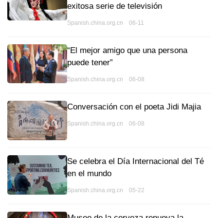
exitosa serie de televisión
Spanish.china.org.cn 06-11
“El mejor amigo que una persona
puede tener”
Spanish.china.org.cn 06-08
Conversación con el poeta Jidi Majia
Spanish.china.org.cn 06-08
Se celebra el Día Internacional del Té
en el mundo
Spanish.china.org.cn 05-22
Museo de la cerveza renueva la