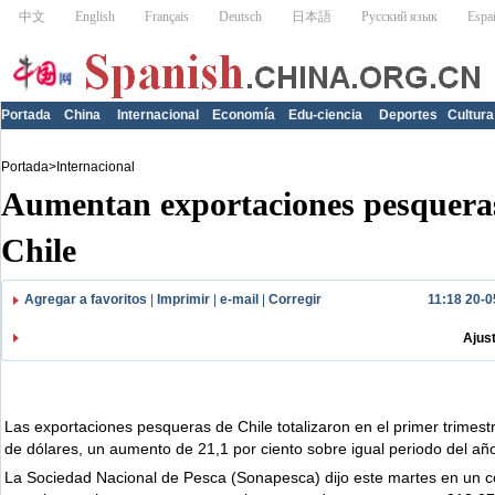
Portada
China
Internacional
Economía
Edu-ciencia
Deportes
Cultura
Portada
>
Internacional
Aumentan exportaciones pesquera
Chile
Agregar a favoritos
|
Imprimir
|
e-mail
|
Corregir
11:18 20-0
Ajus
Las exportaciones pesqueras de Chile totalizaron en el primer trimest
de dólares, un aumento de 21,1 por ciento sobre igual periodo del añ
La Sociedad Nacional de Pesca (Sonapesca) dijo este martes en un