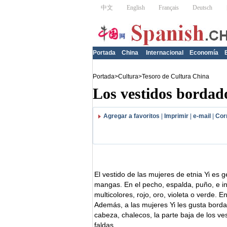
Portada
China
Internacional
Economía
Portada
>
Cultura
>
Tesoro de Cultura China
Los vestidos bordado
Agregar a favoritos
|
Imprimir
|
e-mail
|
Cor
El vestido de las mujeres de etnia Yi es
mangas. En el pecho, espalda, puño, e inc
multicolores, rojo, oro, violeta o verde. E
Además, a las mujeres Yi les gusta bordar
cabeza, chalecos, la parte baja de los ve
faldas.