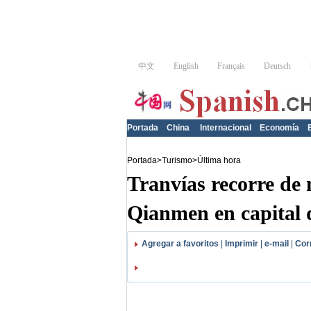
Portada
China
Internacional
Economía
Portada
>
Turismo
>
Última hora
Tranvías recorre de 
Qianmen en capital 
Agregar a favoritos
|
Imprimir
|
e-mail
|
Cor