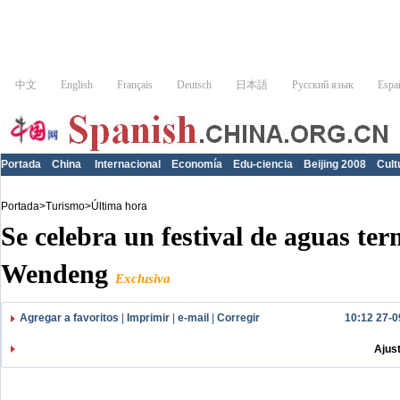
Portada
China
Internacional
Economía
Edu-ciencia
Beijing 2008
Cult
Portada
>
Turismo
>
Última hora
Se celebra un festival de aguas ter
Wendeng
Exclusiva
Agregar a favoritos
|
Imprimir
|
e-mail
|
Corregir
10:12 27-0
Ajus