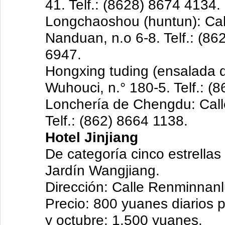
41. Telf.: (8628) 8674 4134.
Longchaoshou (huntun): Cal
Nanduan, n.o 6-8. Telf.: (86
6947.
Hongxing tuding (ensalada d
Wuhouci, n.° 180-5. Telf.: (
Lonchería de Chengdu: Calle
Telf.: (862) 8664 1138.
Hotel Jinjiang
De categoría cinco estrella
Jardín Wangjiang.
Dirección: Calle Renminnanl
Precio: 800 yuanes diarios 
y octubre: 1.500 yuanes.