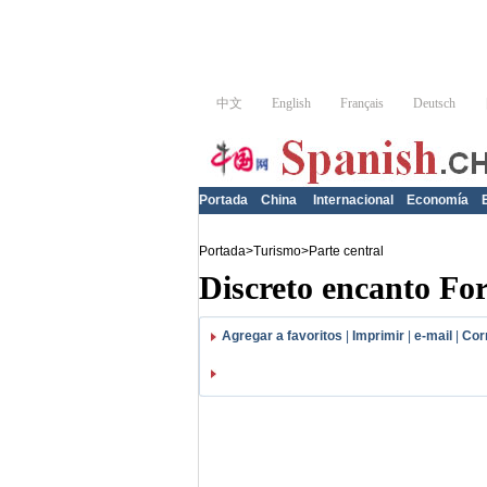
Portada
China
Internacional
Economía
Portada
>
Turismo
>
Parte central
Discreto encanto For
Agregar a favoritos
|
Imprimir
|
e-mail
|
Cor