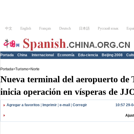
Portada
China
Internacional
Economía
Edu-ciencia
Beijing 2008
Cult
Portada
>
Turismo
>
Norte
Nueva terminal del aeropuerto de 
inicia operación en vísperas de J
Agregar a favoritos
|
Imprimir
|
e-mail
|
Corregir
10:57 29-0
Ajus