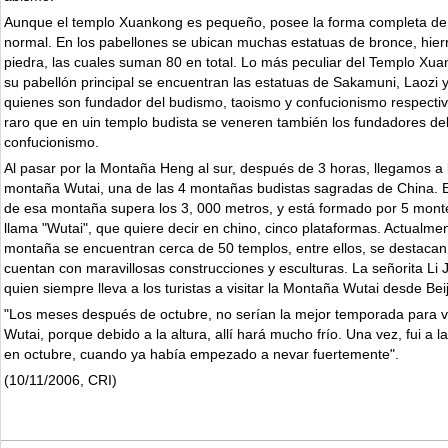
Aunque el templo Xuankong es pequeño, posee la forma completa de
normal. En los pabellones se ubican muchas estatuas de bronce, hierr
piedra, las cuales suman 80 en total. Lo más peculiar del Templo Xu
su pabellón principal se encuentran las estatuas de Sakamuni, Laozi 
quienes son fundador del budismo, taoismo y confucionismo respect
raro que en uin templo budista se veneren también los fundadores del
confucionismo.
Al pasar por la Montaña Heng al sur, después de 3 horas, llegamos a
montaña Wutai, una de las 4 montañas budistas sagradas de China. E
de esa montaña supera los 3, 000 metros, y está formado por 5 monte
llama "Wutai", que quiere decir en chino, cinco plataformas. Actualmen
montaña se encuentran cerca de 50 templos, entre ellos, se destaca
cuentan con maravillosas construcciones y esculturas. La señorita Li Ji
quien siempre lleva a los turistas a visitar la Montaña Wutai desde Beij
"Los meses después de octubre, no serían la mejor temporada para vi
Wutai, porque debido a la altura, allí hará mucho frío. Una vez, fui a 
en octubre, cuando ya había empezado a nevar fuertemente".
(10/11/2006, CRI)