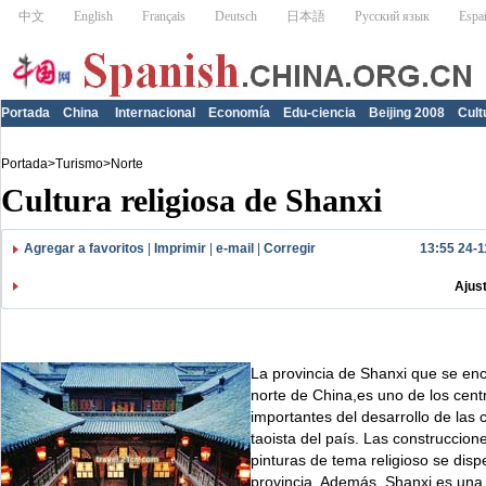
Portada
China
Internacional
Economía
Edu-ciencia
Beijing 2008
Cult
Portada
>
Turismo
>
Norte
Cultura religiosa de Shanxi
Agregar a favoritos
|
Imprimir
|
e-mail
|
Corregir
13:55 24-1
Ajus
La provincia de Shanxi que se enc
norte de China,es uno de los cen
importantes del desarrollo de las c
taoista del país. Las construccione
pinturas de tema religioso se disp
provincia. Además, Shanxi es una 