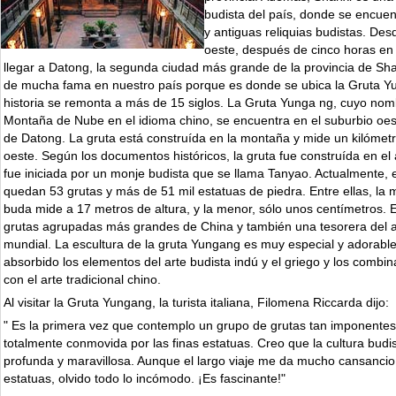
budista del país, donde se encue
y antiguas reliquias budistas. Desd
oeste, después de cinco horas en
llegar a Datong, la segunda ciudad más grande de la provincia de Sh
de mucha fama en nuestro país porque es donde se ubica la Gruta Y
historia se remonta a más de 15 siglos. La Gruta Yunga ng, cuyo nom
Montaña de Nube en el idioma chino, se encuentra en el suburbio oes
de Datong. La gruta está construída en la montaña y mide un kilómetr
oeste. Según los documentos históricos, la gruta fue construída en el
fue iniciada por un monje budista que se llama Tanyao. Actualmente,
quedan 53 grutas y más de 51 mil estatuas de piedra. Entre ellas, la 
buda mide a 17 metros de altura, y la menor, sólo unos centímetros. 
grutas agrupadas más grandes de China y también una tesorera del ar
mundial. La escultura de la gruta Yungang es muy especial y adorable.
absorbido los elementos del arte budista indú y el griego y los combi
con el arte tradicional chino.
Al visitar la Gruta Yungang, la turista italiana, Filomena Riccarda dijo:
" Es la primera vez que contemplo un grupo de grutas tan imponentes
totalmente conmovida por las finas estatuas. Creo que la cultura budi
profunda y maravillosa. Aunque el largo viaje me da mucho cansancio,
estatuas, olvido todo lo incómodo. ¡Es fascinante!"