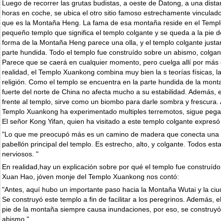
Luego de recorrer las grutas budistas, a oeste de Datong, a una dista
horas en coche, se ubica el otro sitio famoso estrechamente vinculado 
que es la Montaña Heng. La fama de esa montaña reside en el Temp
pequeño templo que significa el templo colgante y se queda a la pie 
forma de la Montaña Heng parece una olla, y el templo colgante justa
parte hundida. Todo el templo fue construído sobre un abismo, colgand
Parece que se caerá en cualquier momento, pero cuelga allí por más 
realidad, el Templo Xuankong combina muy bien la s teorías físicas, la 
religión. Como el templo se encuentra en la parte hundida de la monta
fuerte del norte de China no afecta mucho a su estabilidad. Además, 
frente al templo, sirve como un biombo para darle sombra y frescura.
Templo Xuankong ha experimentado multiples terremotos, sigue pega
El señor Kong Yifan, quien ha visitado a este templo colgante expresó
"Lo que me preocupó más es un camino de madera que conecta una t
pabellón principal del templo. Es estrecho, alto, y colgante. Todos e
nerviosos. "
En realidad,hay un explicación sobre por qué el templo fue construído
Xuan Hao, jóven monje del Templo Xuankong nos contó:
"Antes, aquí hubo un importante paso hacia la Montaña Wutai y la ci
Se construyó este templo a fin de facilitar a los peregrinos. Además, e
pie de la montaña siempre causa inundaciones, por eso, se construyó 
abismo."