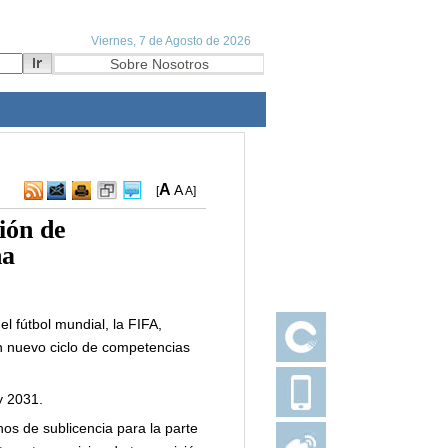
A
A
[
A
]
ión de
na
l fútbol mundial, la FIFA,
n nuevo ciclo de competencias
y 2031.
os de sublicencia para la parte