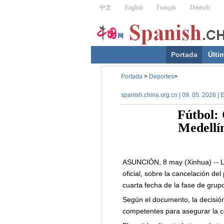
Portada
Últi
Portada
>
Deportes
>
spanish.china.org.cn | 09. 05. 2026 | 
Fútbol:
Medellín
ASUNCIÓN, 8 may (Xinhua) -- L
oficial, sobre la cancelación de
cuarta fecha de la fase de grup
Según el documento, la decisión 
competentes para asegurar la co