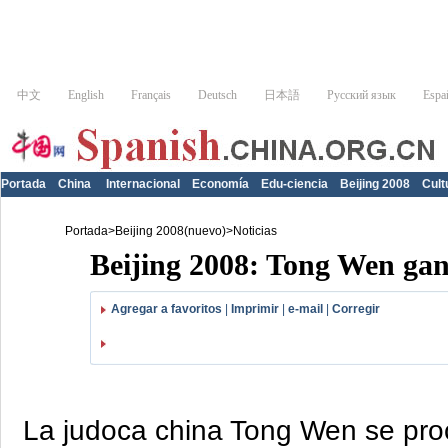
Portada
China
Internacional
Economía
Edu-ciencia
Beijing 2008
Cult
Portada
>
Beijing 2008(nuevo)
>
Noticias
Beijing 2008: Tong Wen gan
Agregar a favoritos
|
Imprimir
|
e-mail
|
Corregir
La judoca china Tong Wen se pro