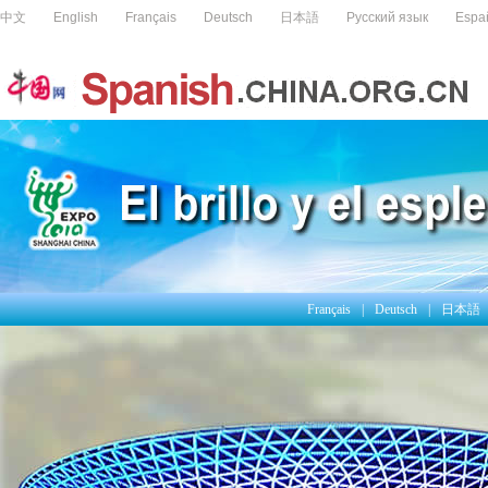
Français
|
Deutsch
|
日本語