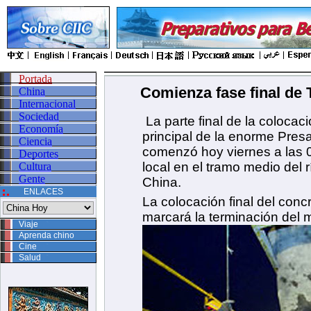
Portada
Comienza fase final de 
China
Internacional
Sociedad
La parte final de la colocac
Economía
principal de la enorme Pres
Ciencia
comenzó hoy viernes a las 
Deportes
local en el tramo medio del 
Cultura
Gente
China.
ENLACES
La colocación final del conc
marcará la terminación del m
Viaje
Aprenda chino
Cine
Salud