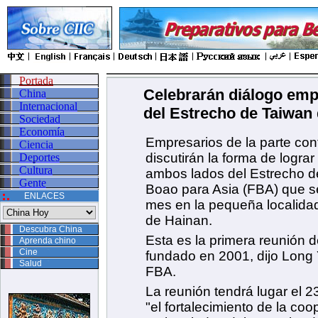
Portada
Celebrarán diálogo emp
China
Internacional
del Estrecho de Taiwan
Sociedad
Economía
Empresarios de la parte con
Ciencia
discutirán la forma de logra
Deportes
Cultura
ambos lados del Estrecho d
Gente
Boao para Asia (FBA) que se
ENLACES
mes en la pequeña localidad
de Hainan.
Descubra China
Esta es la primera reunión 
Aprenda chino
Cine
fundado en 2001, dijo Long 
Salud
FBA.
La reunión tendrá lugar el 23
"el fortalecimiento de la co