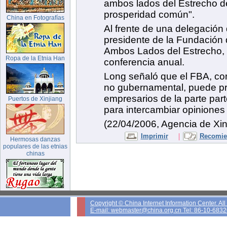
ambos lados del Estrecho de
prosperidad común".
China en Fotografías
Al frente de una delegación
presidente de la Fundación
Ambos Lados del Estrecho, c
Ropa de la Etnia Han
conferencia anual.
Long señaló que el FBA, co
no gubernamental, puede pr
empresarios de la parte part
Puertos de Xinjiang
para intercambiar opiniones 
(22/04/2006, Agencia de Xi
|
Imprimir
Recomien
Hermosas danzas
populares de las etnias
chinas
Copyright © China Internet Information Center. Al
E-mail: webmaster@china.org.cn Tel: 86-10-683