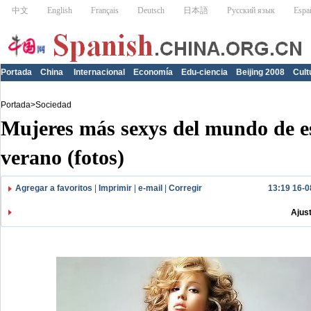
Portada
China
Internacional
Economía
Edu-ciencia
Beijing 2008
Cult
Portada
>
Sociedad
Mujeres más sexys del mundo de e
verano (fotos)
Agregar a favoritos
|
Imprimir
|
e-mail
|
Corregir
13:19 16-0
Ajus