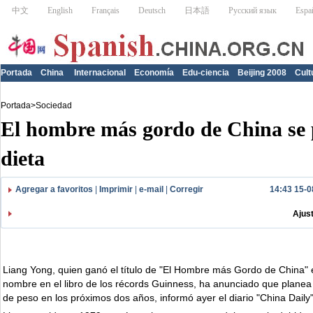
Portada
China
Internacional
Economía
Edu-ciencia
Beijing 2008
Cult
Portada
>
Sociedad
El hombre más gordo de China se 
dieta
Agregar a favoritos
|
Imprimir
|
e-mail
|
Corregir
14:43 15-0
Ajus
Liang Yong, quien ganó el título de "El Hombre más Gordo de China" e
nombre en el libro de los récords Guinness, ha anunciado que planea 
de peso en los próximos dos años, informó ayer el diario "China Daily"