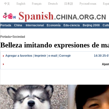
Portada
China
Internacional
Economía
Edu-ciencia
Beijing 2008
Cult
Portada
>
Sociedad
Belleza imitando expresiones de m
Agregar a favoritos
|
Imprimir
|
e-mail
|
Corregir
14:30 25-0
Ajus