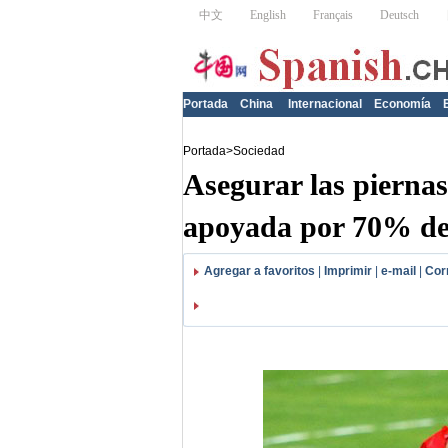
Portada
China
Internacional
Economía
Portada
>
Sociedad
Asegurar las piernas
apoyada por 70% de 
Agregar a favoritos
|
Imprimir
|
e-mail
|
Cor