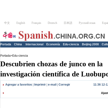
Portada
China
Internacional
Economía
Edu-ciencia
Beijing 2008
Cult
Portada
>
Edu-ciencia
Descubrien chozas de junco en la
investigación científica de Luobup
Agregar a favoritos
|
Imprimir
|
e-mail
|
Corregir
11:36 12-1
Ajus