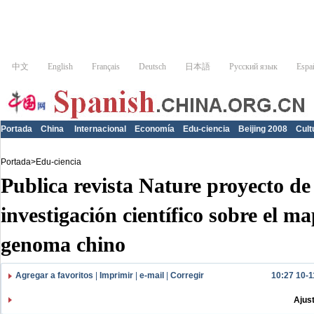
Portada
China
Internacional
Economía
Edu-ciencia
Beijing 2008
Cult
Portada
>
Edu-ciencia
Publica revista Nature proyecto de
investigación científico sobre el m
genoma chino
Agregar a favoritos
|
Imprimir
|
e-mail
|
Corregir
10:27 10-1
Ajus