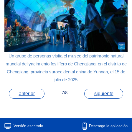
Un grupo de personas visita el museo del patrimonio natural
mundial del yacimiento fosilífero de Chengjiang, en el distrito de
Chengjiang, provincia suroccidental china de Yunnan, el 15 de
julio de 2025.
7/8
anterior
siguiente
Versión escritorio
Descarga la aplicación