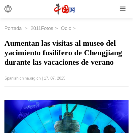
Portada
>
2011Fotos
>
Ocio
>
Aumentan las visitas al museo del
yacimiento fosilífero de Chengjiang
durante las vacaciones de verano
Spanish.china.org.cn
|
17. 07. 2025