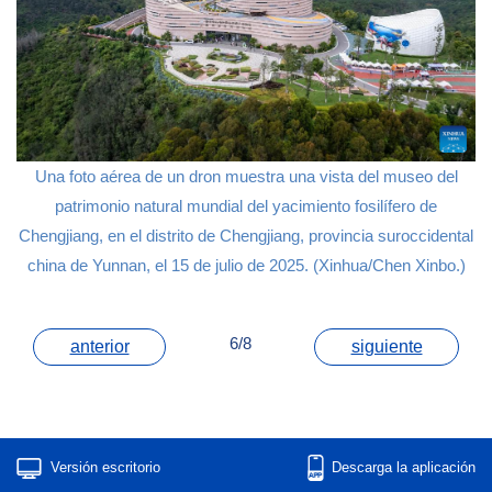
Una foto aérea de un dron muestra una vista del museo del
patrimonio natural mundial del yacimiento fosilífero de
Chengjiang, en el distrito de Chengjiang, provincia suroccidental
china de Yunnan, el 15 de julio de 2025. (Xinhua/Chen Xinbo.)
6/8
anterior
siguiente
Versión escritorio
Descarga la aplicación