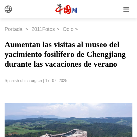
Portada
>
2011Fotos
>
Ocio
>
Aumentan las visitas al museo del
yacimiento fosilífero de Chengjiang
durante las vacaciones de verano
Spanish.china.org.cn
|
17. 07. 2025