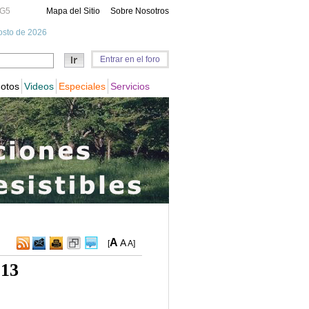
A
A
[
A
]
013