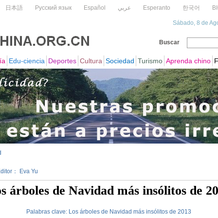
d
 Editor： Eva Yu
s árboles de Navidad más insólitos de 2
Palabras clave:
Los
árboles
de
Navidad
más
insólitos
de
2013