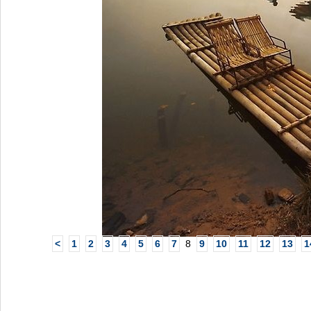
<
1
2
3
4
5
6
7
8
9
10
11
12
13
1