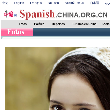
中文
|
English
|
Français
|
Deutsch
|
Русский язык
|
日本語
|
بي
Fotos
Política
Deportes
Turismo en China
Socie