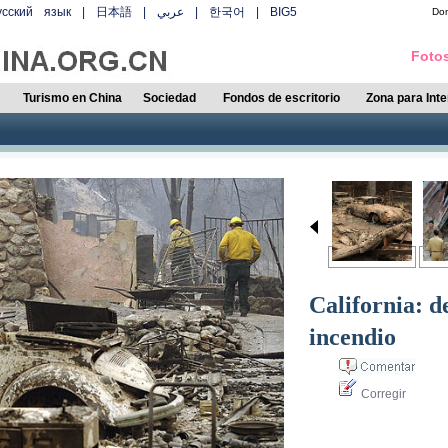
усский язык
|
日本語
|
عربي
|
한국어
|
BIG5
Do
Fotos
Turismo en China
Sociedad
Fondos de escritorio
Zona para Int
California: d
incendio
Corregir