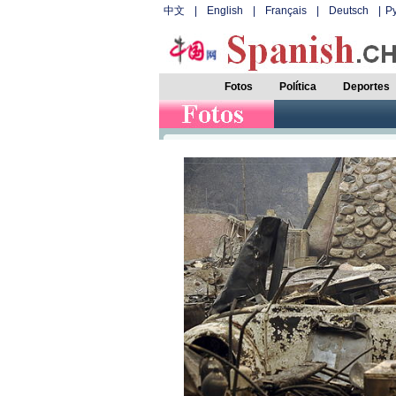
中文
|
English
|
Français
|
Deutsch
|
Р
Fotos
Política
Deportes