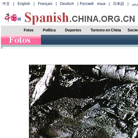
中文
|
English
|
Français
|
Deutsch
|
Русский язык
|
日本語
|
بي
Fotos
Política
Deportes
Turismo en China
Socie