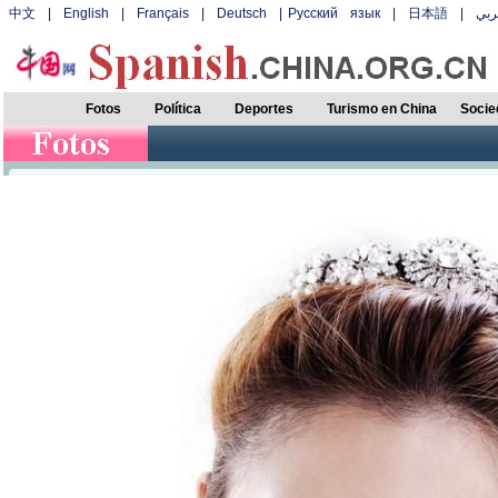
中文
|
English
|
Français
|
Deutsch
|
Русский язык
|
日本語
|
بي
Fotos
Política
Deportes
Turismo en China
Socie