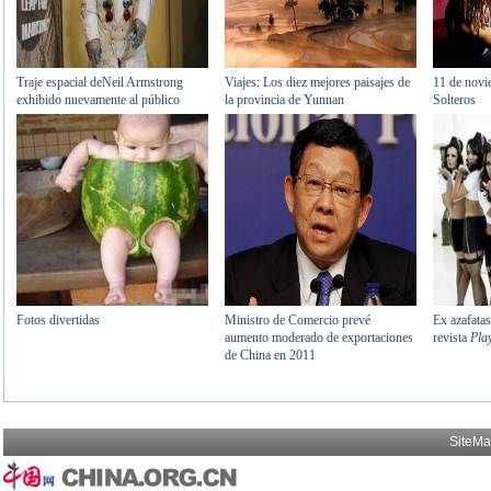
SiteM