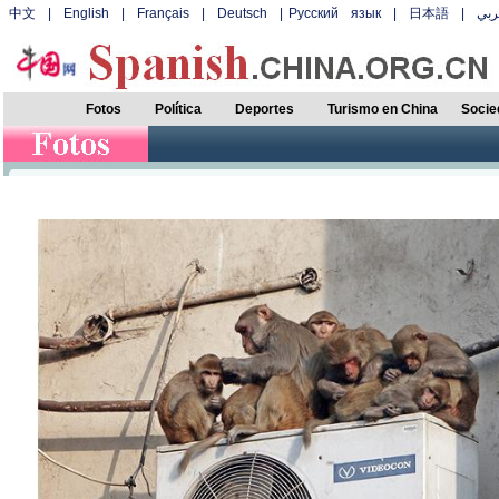
中文
|
English
|
Français
|
Deutsch
|
Русский язык
|
日本語
|
بي
Fotos
Política
Deportes
Turismo en China
Socie