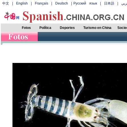
中文
|
English
|
Français
|
Deutsch
|
Русский язык
|
日本語
|
بي
Fotos
Política
Deportes
Turismo en China
Socie