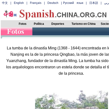
中文
|
English
|
Français
|
Deutsch
|
Русский язык
|
日本語
|
بي
Fotos
Política
Deportes
Turismo en China
Socie
La tumba de la dinastía Ming (1368 - 1644) encontrada en 
Nanjing es la de la princesa Qingbao, la más joven de la
Yuanzhang, fundador de la dinastía Ming. La tumba ha sid
los arquéologos encontraron un estela donde se detalla el t
de la princesa.