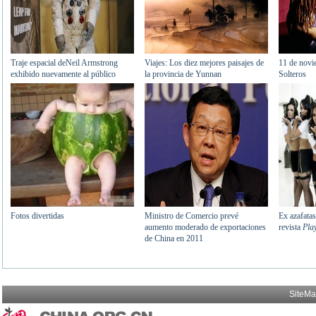
SiteM