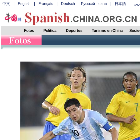
中文
|
English
|
Français
|
Deutsch
|
Русский язык
|
日本語
|
بي
Fotos
Política
Deportes
Turismo en China
Socie