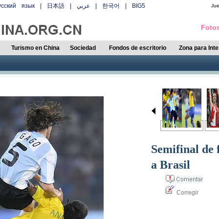
усский язык
|
日本語
|
عربي
|
한국어
|
BIG5
Ju
Fotos
Turismo en China
Sociedad
Fondos de escritorio
Zona para Int
Semifinal de 
a Brasil
Corregir