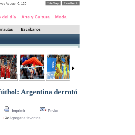
SiteMap
Feedback
eves
Agosto
,
6
,
126
 del día
Arte y Cultura
Moda
ernautas
Escríbanos
fútbol: Argentina derrotó
Imprimir
Enviar
Agregar a favoritos