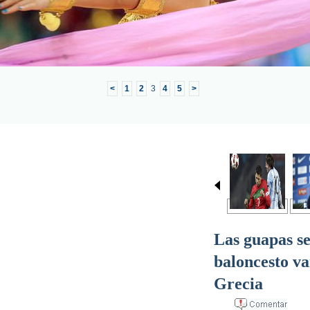
<
1
2
3
4
5
>
Las guapas se
baloncesto va
Grecia