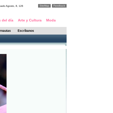
SiteMap
Feedback
bado
Agosto
,
8
,
126
 del día
Arte y Cultura
Moda
ernautas
Escríbanos