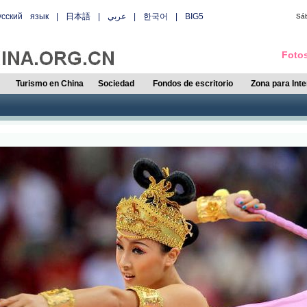
усский язык
|
日本語
|
عربي
|
한국어
|
BIG5
Sá
Fotos
Turismo en China
Sociedad
Fondos de escritorio
Zona para Int