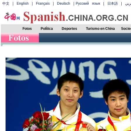
中文
|
English
|
Français
|
Deutsch
|
Русский язык
|
日本語
|
بي
Fotos
Política
Deportes
Turismo en China
Socie