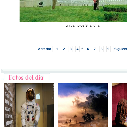
un barrio de Shanghai
Anterior
1
2
3
4
5
6
7
8
9
Siguien