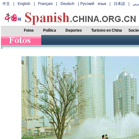
中文
|
English
|
Français
|
Deutsch
|
Русский язык
|
日本語
|
بي
Fotos
Política
Deportes
Turismo en China
Socie