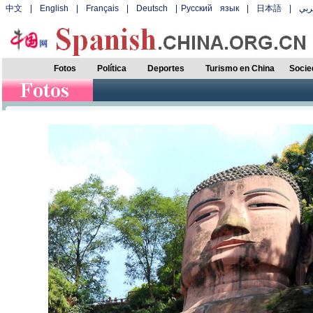
中文
|
English
|
Français
|
Deutsch
|
Русский язык
|
日本語
|
بي
Fotos
Política
Deportes
Turismo en China
Socie